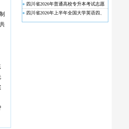
式发布
四川省2026年普通高校专升本考试志愿
填报工作通告
四川省2026年上半年全国大学英语四、
制
六级考试报名通告
共
统
先
实
奋
智