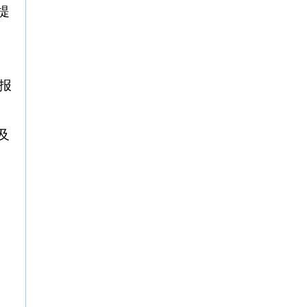
校提
报
及