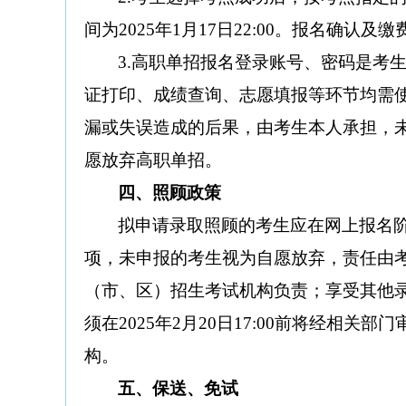
间为
2025年
1月
17
日
2
2:00。报名确认及
3.高职单招报名登录账号、密码是考
证打印、成绩查询、志愿填报等环节均需
漏或失误造成的后果，由考生本人承担，
愿放弃高职单招。
四、
照顾政策
拟申请录取照顾的考生应在网上报名
项，未申报的考生视为自愿放弃，责任由
（市、区）招生考试机构负责；享受其他
须在
2025年2月20日17:00前将经相
构。
五、
保送、免试