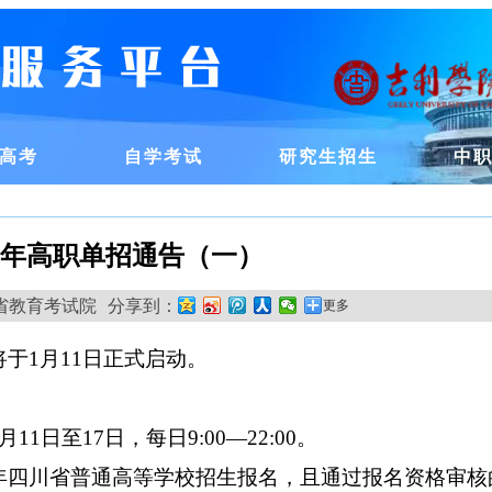
高考
自学考试
研究生招生
中
25年高职单招通告（一）
源:四川省教育考试院
分享到：
更多
将于1月
11
日正式启动。
1月
11
日至
17
日
，每日
9:00—22:00。
年
四川省普通高等学校招生报名，且通过报名资格审核