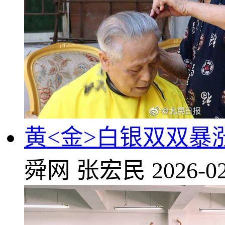
黄<金>白银双双暴
舜网
张宏民
2026-02