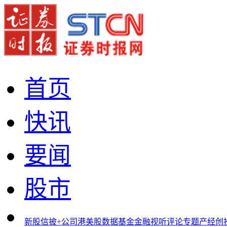
首页
快讯
要闻
股市
新股
信披+
公司
港美股
数据
基金
金融
视听
评论
专题
产经
创